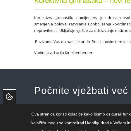
Korektivna gimnastika – novi te
Korektivna gimnastika namijenjena je odraslim osobam
smanjenja bolova, razvijanja i poboljšanja koordinacij
nepravilnosti. Uključuje vježbe za održavanje mišićne s
Pozivamo Vas da nam se pridružite i u novim terminima:
Voditeljica: Lucija Kirschenheuter
Počnite vježbati već
Ova stranica koristi kolačiće kako bismo osigurali funk
kolačića mogu se kontrolirati i konfigurirati u Vašem