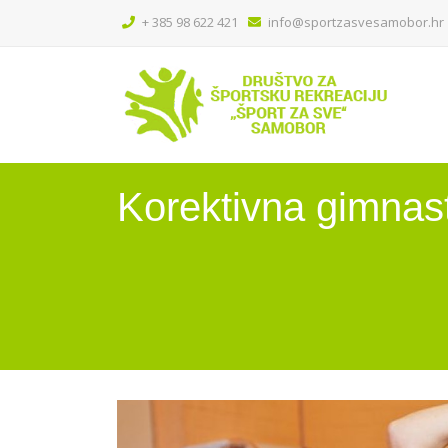
+ 385 98 622 421
info@sportzasvesamobor.hr
Korektivna gimnast