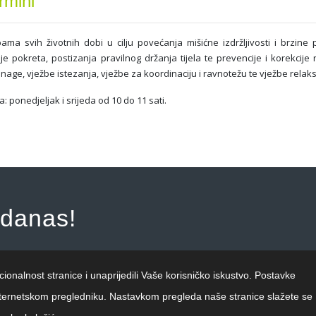
rmini
a svih životnih dobi u cilju povećanja mišićne izdržljivosti i brzine 
e pokreta, postizanja pravilnog držanja tijela te prevencije i korekcije ra
nage, vježbe istezanja, vježbe za koordinaciju i ravnotežu te vježbe relaks
 ponedjeljak i srijeda od 10 do 11 sati.
 danas!
cionalnost stranice i unaprijedili Vaše korisničko iskustvo. Postavke
 internetskom pregledniku. Nastavkom pregleda naše stranice slažete se
Politika zaštite osobnih podataka
|
Politika uporabe kolačića