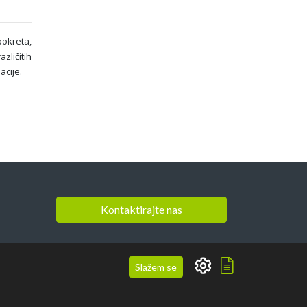
pokreta,
zličitih
acije.
Kontaktirajte nas
Slažem se