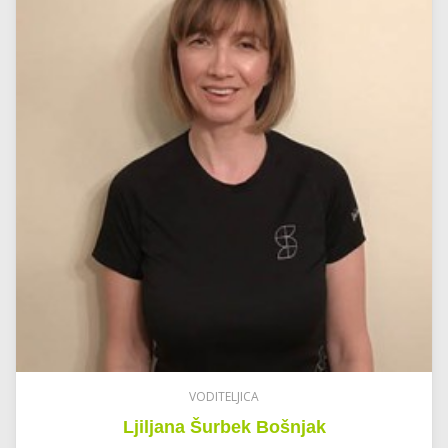
VODITELJICA
Ljiljana Šurbek Bošnjak