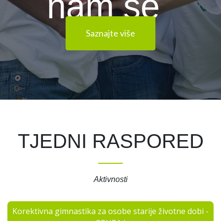
nam se
Saznajte više
TJEDNI RASPORED
Aktivnosti
Korektivna gimnastika za osobe starije životne dobi -