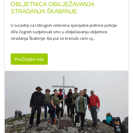
OBLJETNICA OBILJEŽAVANJA
STRADANJA ŠKABRNJE
U suradnji sa Udrugom veterana specijalne jedinice policije
Alfa Zagreb sudjelovali smo u obilježavanju obljetnice
stradanja Škabrnje. Na put se krenulo rano uj...
Pročitajte više