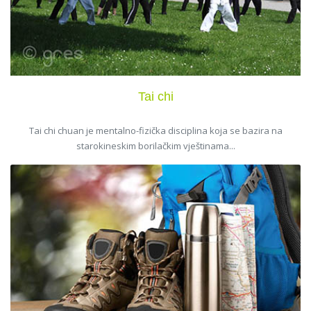
Tai chi
Tai chi chuan je mentalno-fizička disciplina koja se bazira na
starokineskim borilačkim vještinama...