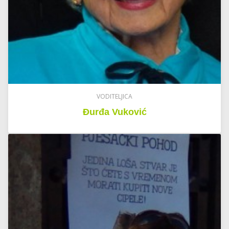
VODITELJICA
Đurđa Vuković