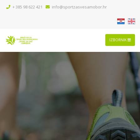
+ 385 98 622 421
info@sportzasvesamobor.hr
Rekreacija za sve dobne skupine i
aktivnost za cijelo tijelo. Razvijte snagu
i izdržljivost, potrošite višak kalorija i
uživajte u prirodi.
IZBORNIK