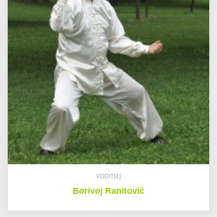
VODITELJ
Borivoj Ranitović