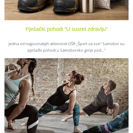
Pješački pohodi "U susret zdravlju"
Jedna od najpoznatijih aktivnosti DŠR „Šport za sve“ Samobor su
pješački pohodi u Samoborsko gorje pod..."