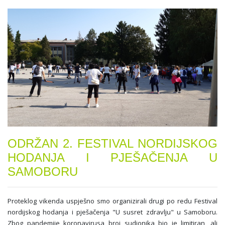
ODRŽAN 2. FESTIVAL NORDIJSKOG
HODANJA I PJEŠAČENJA U
SAMOBORU
Proteklog vikenda uspješno smo organizirali drugi po redu Festival
nordijskog hodanja i pješačenja "U susret zdravlju" u Samoboru.
Zbog pandemije koronavirusa broj sudionika bio je limitiran, ali