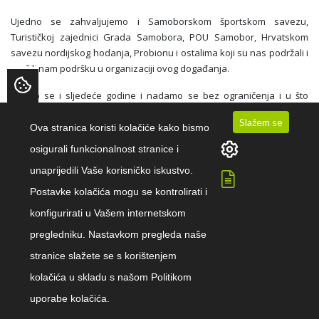
Ujedno se zahvaljujemo i Samoborskom športskom savezu,
Turističkoj zajednici Grada Samobora, POU Samobor, Hrvatskom
savezu nordijskog hodanja, Probionu i ostalima koji su nas podržali i
pružili nam podršku u organizaciji ovog događanja.
Vidimo se i sljedeće godine i nadamo se bez ograničenja i u što
većem broju!!!!!
Slažem se
Ova stranica koristi kolačiće kako bismo
osigurali funkcionalnost stranice i
unaprijedili Vaše korisničko iskustvo.
Postavke kolačića mogu se kontrolirati i
Počnite vježbati već
konfigurirati u Vašem internetskom
danas!
pregledniku. Nastavkom pregleda naše
stranice slažete se s korištenjem
Kontaktirajte nas
kolačića u skladu s našom Politikom
uporabe kolačića.