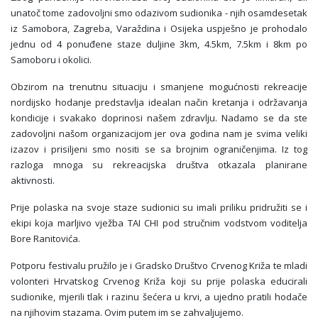
unatoč tome zadovoljni smo odazivom sudionika - njih osamdesetak
iz Samobora, Zagreba, Varaždina i Osijeka uspješno je prohodalo
jednu od 4 ponuđene staze duljine 3km, 4.5km, 7.5km i 8km po
Samoboru i okolici.
Obzirom na trenutnu situaciju i smanjene mogućnosti rekreacije
nordijsko hodanje predstavlja idealan način kretanja i održavanja
kondicije i svakako doprinosi našem zdravlju. Nadamo se da ste
zadovoljni našom organizacijom jer ova godina nam je svima veliki
izazov i prisiljeni smo nositi se sa brojnim ograničenjima. Iz tog
razloga mnoga su rekreacijska društva otkazala planirane
aktivnosti.
Prije polaska na svoje staze sudionici su imali priliku pridružiti se i
ekipi koja marljivo vježba TAI CHI pod stručnim vodstvom voditelja
Bore Ranitovića.
Potporu festivalu pružilo je i Gradsko Društvo Crvenog Križa te mladi
volonteri Hrvatskog Crvenog Križa koji su prije polaska educirali
sudionike, mjerili tlak i razinu šećera u krvi, a ujedno pratili hodače
na njihovim stazama. Ovim putem im se zahvaljujemo.