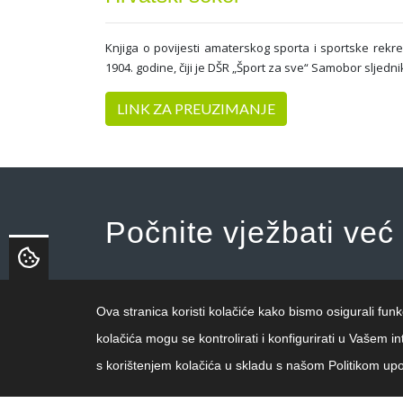
Knjiga o povijesti amaterskog sporta i sportske rek
1904. godine, čiji je DŠR „Šport za sve“ Samobor sljedni
LINK ZA PREUZIMANJE
Počnite vježbati već
Ova stranica koristi kolačiće kako bismo osigurali funk
kolačića mogu se kontrolirati i konfigurirati u Vašem
s korištenjem kolačića u skladu s našom Politikom upo
© DŠR „Šport za sve“ Samobor, 2019. Sva prava 