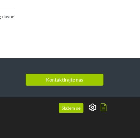
og davne
Kontaktirajte nas
Slažem se
Izrada web stranica
-
Extreme IT