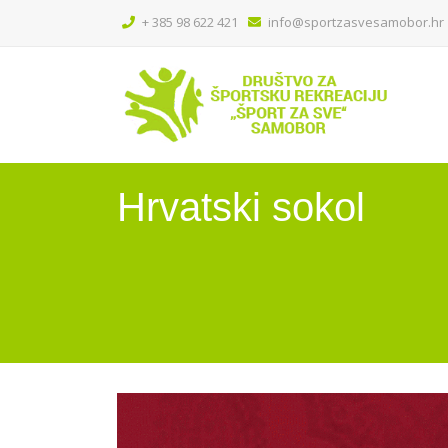
+ 385 98 622 421
info@sportzasvesamobor.hr
Hrvatski sokol