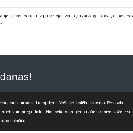
reacije u Samoboru kroz prikaz djelovanja „Hrvatskog sokola“, osnovan
k.
 danas!
cionalnost stranice i unaprijedili Vaše korisničko iskustvo. Postavke
 internetskom pregledniku. Nastavkom pregleda naše stranice slažete se
Politika zaštite osobnih podataka
|
Politika uporabe kolačića
rabe kolačića.
pridržana